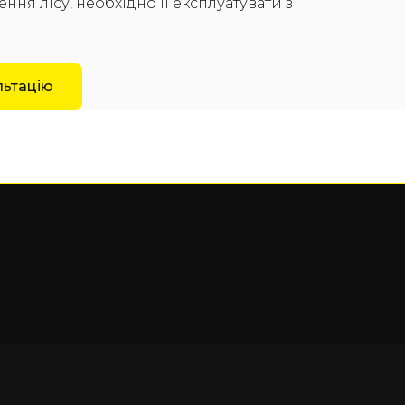
ння лісу, необхідно її експлуатувати з
льтацію