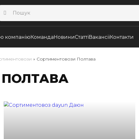
о компанію
Команда
Новини
Статті
Вакансії
Контакти
ртиментовози
»
Сортиментовози Полтава
 ПОЛТАВА