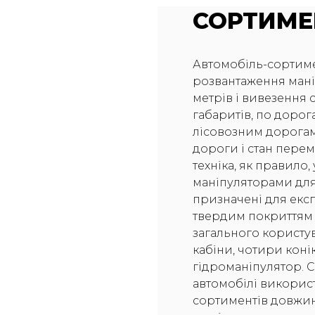
СОРТИМЕ
Автомобіль-сортиме
розвантаження мані
метрів і вивезення
габаритів, по дорог
лісовозним дорогам
дороги і стан пере
техніка, як правило,
маніпуляторами для 
призначені для експ
твердим покриттям т
загального користу
кабіни, чотири коні
гідроманіпулятор. 
автомобілі викорис
сортиментів довжино