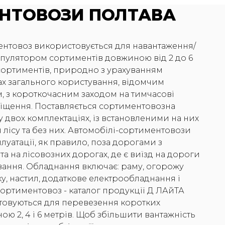
НТОВОЗИ ПОЛТАВА
нтовоз використовується для навантаження/
пулятором сортиментів довжиною від 2 до 6
 сортиментів, природно з урахуванням
ах загального користування, відомчим
, з короткочасним заходом на тимчасові
міщення. Поставляється сортиментовозна
 у двох комплектаціях, із встановленими на них
лісу та без них. Автомобілі-сортиментовози
луатації, як правило, поза дорогами з
а на лісовозних дорогах, де є виїзд на дороги
вання. Обладнання включає: раму, огорожу
ку, настил, додаткове електрообладнання і
Сортиментовоз - каталог продукції Д ЛАйТА
товуються для перевезення коротких
ю 2, 4 і 6 метрів. Щоб збільшити вантажність