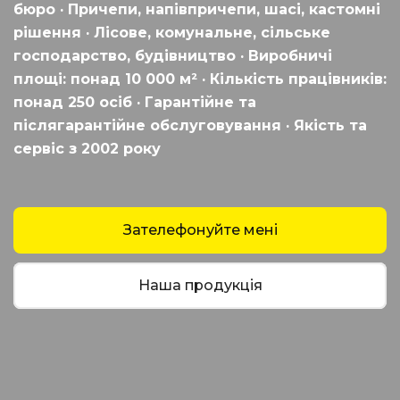
бюро · Причепи, напівпричепи, шасі, кастомні
рішення · Лісове, комунальне, сільське
господарство, будівництво · Виробничі
площі: понад 10 000 м² · Кількість працівників:
понад 250 осіб · Гарантійне та
післягарантійне обслуговування · Якість та
сервіс з 2002 року
Зателефонуйте мені
Наша продукція